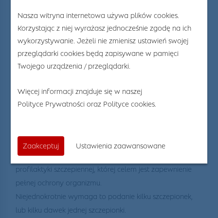
Nasza witryna internetowa używa plików cookies.
Korzystając z niej wyrażasz jednocześnie zgodę na ich
wykorzystywanie. Jeżeli nie zmienisz ustawień swojej
23
Lis 2021
przeglądarki cookies będą zapisywane w pamięci
Twojego urządzenia / przeglądarki.
Szczepienia przeciw
pneumokokom
Więcej informacji znajduje się w naszej
Polityce Prywatności
oraz
Polityce cookies
.
Choroby zakaźne mogą zaatakować organizm w
każdym wieku, jednak na infekcje najbardziej narażone są
niemowlęta, dzieci i osoby w podeszłym wieku.
Zaakceptuj
Ustawienia zaawansowane
W Centrum Medycznym Zabobrze prowadzimy program
profilaktyki szczepiennej, której celem jest zapewnienie
pełnej ochrony organizmu.
Niejednokrotnie wymaga to podanie kilku szczepionek,
lub kilku dawek jednej szczepionki.