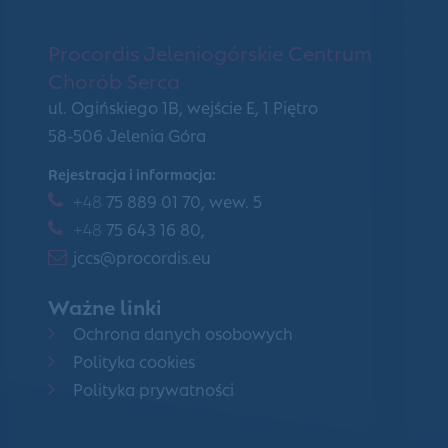
Procordis Jeleniogórskie Centrum
Chorób Serca
ul. Ogińskiego 1B, wejście E, 1 Piętro
58-506 Jelenia Góra
Rejestracja i informacja:
+48
75 889 01 70, wew. 5
+48
75 643 16 80,
jccs@procordis.eu
Ważne linki
Ochrona danych osobowych
Polityka cookies
Polityka prywatności