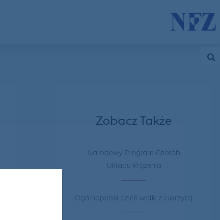
Zobacz Także
Narodowy Program Chorób
Układu Krążenia
Ogólnopolski dzień walki z cukrzycą