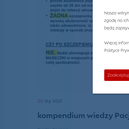
Nasza witryn
zgodę na ich
będą zapisyw
Więcej inform
Polityce Pry
Zaakceptuj
20
Sty 2021
kompendium wiedzy Pacje
Drodzy Pacjenci,