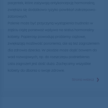
pacjentek, które zażywają antykoncepcję hormonalną,
zwiększa się dodatkowo ryzyko powikłań zakrzepowo-
zatorowych.
Palenie może być przyczyną wystąpienia trudności w
zajściu ciążę ponieważ wpływa na status hormonalny
kobiety. Papierosy powodują problemy ciążowe,
zwiększają możliwość poronienia, ale są też zagrożeniem
dla zdrowia dziecka. W płodzie może dojść bowiem do
wad rozwojowych, np. do rozszczepu podniebienia.
Lista zagrożeń jest dość duża. Zachęcamy wszystkie
kobiety do dbania o swoje zdrowie.
❯
Strona wstecz