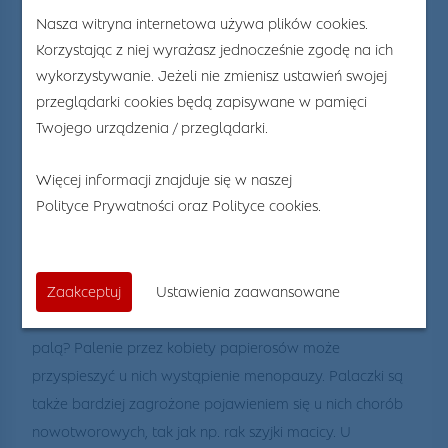
Nasza witryna internetowa używa plików cookies.
Korzystając z niej wyrażasz jednocześnie zgodę na ich
wykorzystywanie. Jeżeli nie zmienisz ustawień swojej
przeglądarki cookies będą zapisywane w pamięci
29
Mar 2022
Twojego urządzenia / przeglądarki.
Jakie konsekwencje mogą
mieć kobiety, które palą?
Więcej informacji znajduje się w naszej
Polityce Prywatności
oraz
Polityce cookies
.
Według najnowszych danych na całym świecie około
250 milionów kobiet sięga po papierosy. W Europie to aż
Zaakceptuj
Ustawienia zaawansowane
63 miliony palących.
Z jakimi konsekwencjami mogą zmagać się kobiety, które
palą? Palenie przez kobiety papierosów może
przyspieszyć u nich wystąpienie menopauzy. Palaczki są
także bardziej zagrożone pojawieniem się u nich chorób
nowotworowych, tak jak np. rak szyjki macicy. U