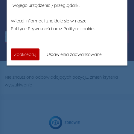
Twojego urządzenia / przeglądarki.
Szukaj na stronie
Więcej informacji znajduje się w naszej
Polityce Prywatności
oraz
Polityce cookies
.
Szukaj
Zaakceptuj
Ustawienia zaawansowane
Nie znaleziono odpowiadających pozycji... zmień kryteria
wyszukiwania