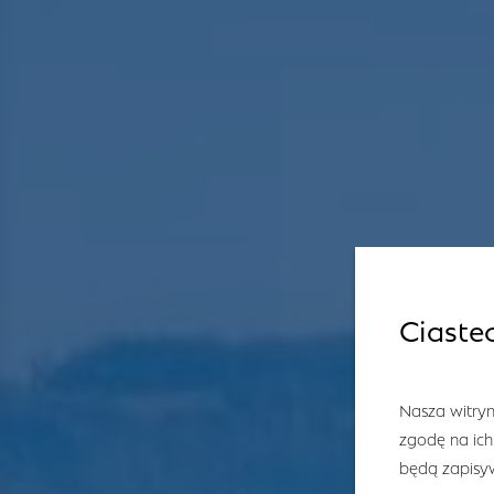
Ciaste
Nasza witryn
zgodę na ich
będą zapisyw